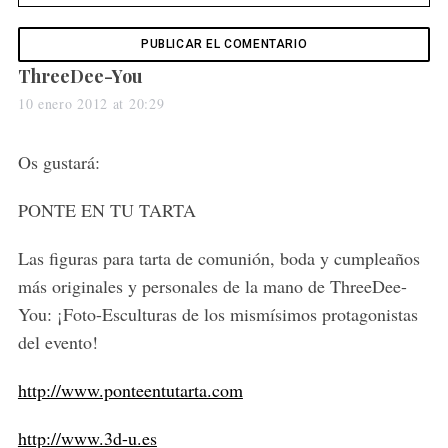
s
ThreeDee-You
a
10 enero 2012 at 20:29
S
y
e
s
Os gustará:
a
:
r
PONTE EN TU TARTA
c
h
Las figuras para tarta de comunión, boda y cumpleaños
f
o
más originales y personales de la mano de ThreeDee-
r
You: ¡Foto-Esculturas de los mismísimos protagonistas
:
del evento!
http://www.ponteentutarta.com
http://www.3d-u.es