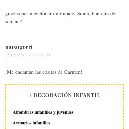
y
s
gracias por mencionar mi trabajo, Sonia, buen fin de
:
semana!
s
muxugorri
a
25 febrero 2011 at 14:31
y
s
¡Me encantan las cositas de Carmen!
:
+ DECORACIÓN INFANTIL
Alfombras infantiles y juveniles
Armarios infantiles