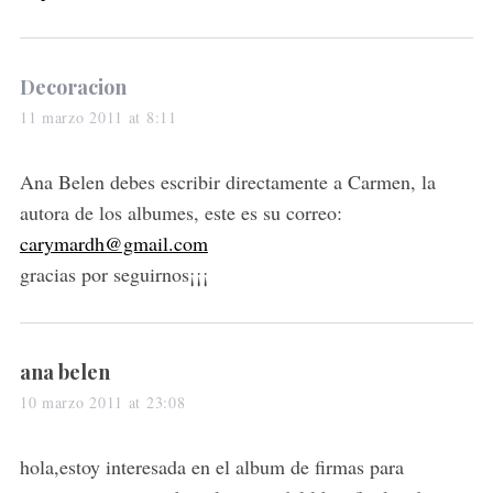
s
Decoracion
a
11 marzo 2011 at 8:11
y
s
Ana Belen debes escribir directamente a Carmen, la
:
autora de los albumes, este es su correo:
carymardh@gmail.com
gracias por seguirnos¡¡¡
s
ana belen
a
10 marzo 2011 at 23:08
y
s
hola,estoy interesada en el album de firmas para