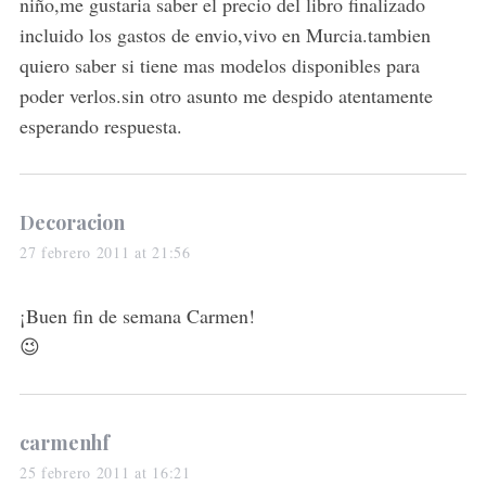
:
niño,me gustaria saber el precio del libro finalizado
incluido los gastos de envio,vivo en Murcia.tambien
quiero saber si tiene mas modelos disponibles para
poder verlos.sin otro asunto me despido atentamente
esperando respuesta.
s
Decoracion
a
27 febrero 2011 at 21:56
y
s
¡Buen fin de semana Carmen!
:
😉
s
carmenhf
a
25 febrero 2011 at 16:21