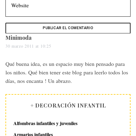
r
:
s
Minimoda
a
30 marzo 2011 at 10:25
y
s
Qué buena idea, es un espacio muy bien pensado para
:
los niños. Qué bien tener este blog para leerlo todos los
días, nos encanta ! Un abrazo.
+ DECORACIÓN INFANTIL
Alfombras infantiles y juveniles
Armarios infantiles