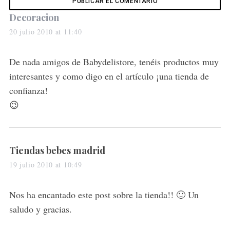
f
s
Decoracion
o
a
20 julio 2010 at 11:40
r
y
:
s
De nada amigos de Babydelistore, tenéis productos muy
:
interesantes y como digo en el artículo ¡una tienda de
confianza!
😉
s
Tiendas bebes madrid
a
19 julio 2010 at 10:49
y
s
Nos ha encantado este post sobre la tienda!! 🙂 Un
:
saludo y gracias.