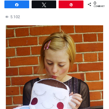
0
Compartir
Twittear
Pin
COMPARTIR
5.102