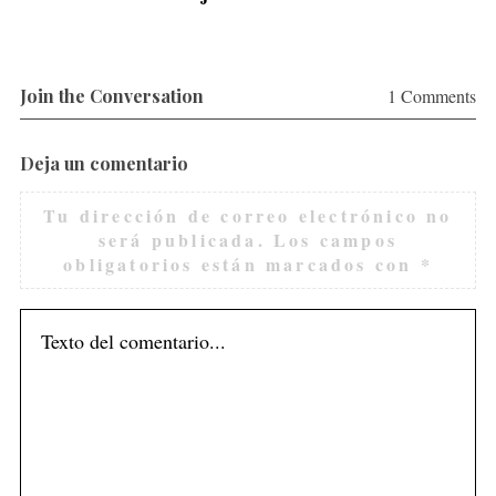
o
r
:
Join the Conversation
1 Comments
Deja un comentario
Tu dirección de correo electrónico no
será publicada.
Los campos
obligatorios están marcados con
*