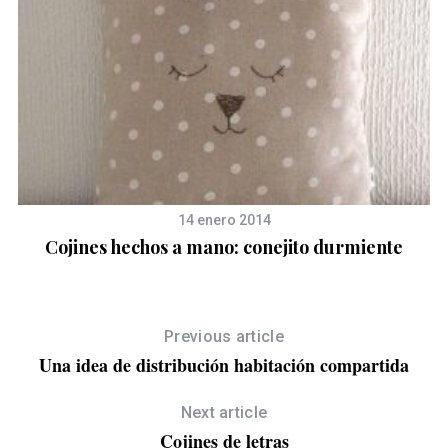
14 enero 2014
Cojines hechos a mano: conejito durmiente
S
e
Previous article
a
Una idea de distribución habitación compartida
r
c
Next article
h
Cojines de letras
f